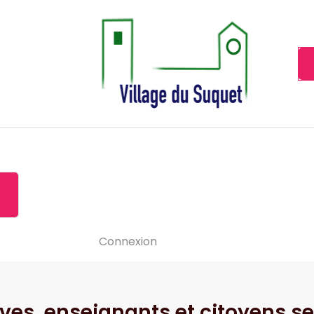
Cannes la Croisette à ses pieds!
Accueil
À propos de
Le-vide
Visiter le Suquet
Contact
News
Connexion
èves, enseignants et citoyens se