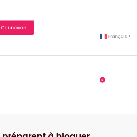
Connexion
Français
▼
-grenier
Boutique
0
 préparent à bloquer