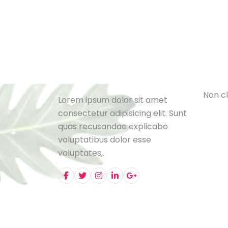
Cat
L
e
B
l
o
N
o
n
c
l
Lorem ipsum dolor sit amet
consectetur adipisicing elit. Sunt
quas recusandae explicabo
voluptatibus dolor esse
voluptates,.