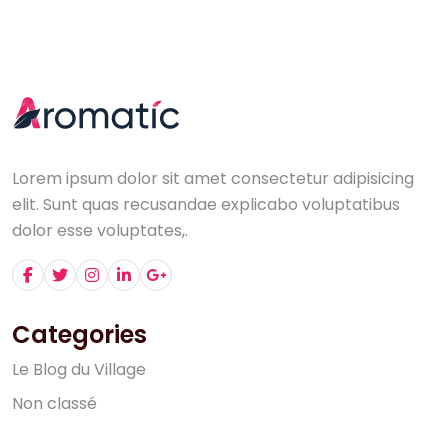
Lorem ipsum dolor sit amet consectetur adipisicing
elit. Sunt quas recusandae explicabo voluptatibus
dolor esse voluptates,.
Categories
L
e
B
l
o
g
d
u
V
i
l
l
a
g
e
N
o
n
c
l
a
s
s
é