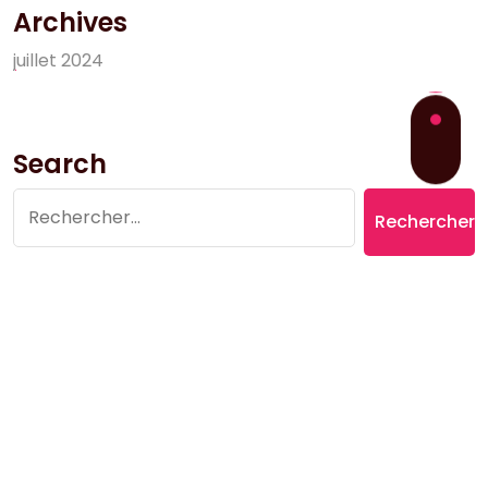
Archives
j
u
i
l
l
e
t
2
0
2
4
Search
Rechercher :
Copyright © 2026 Village du Suquet | Powered by
Aromatic