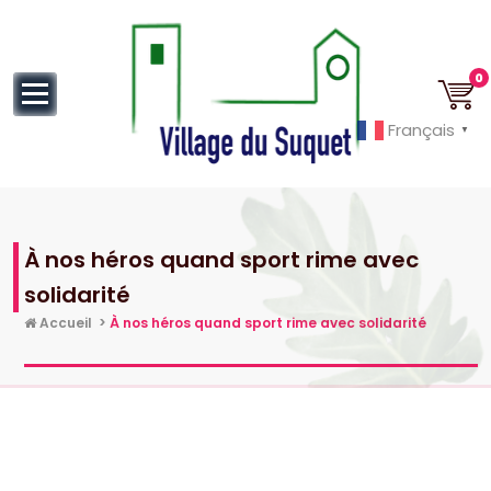
au
contenu
0
Français
▼
Cannes la Croisette à ses pieds!
À nos héros quand sport rime avec
solidarité
Accueil
>
À nos héros quand sport rime avec solidarité