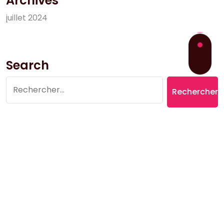
Archives
j
u
i
l
l
e
t
2
0
2
4
Search
Rechercher :
Copyright © 2026 Village du Suquet | Powered by
Aromatic