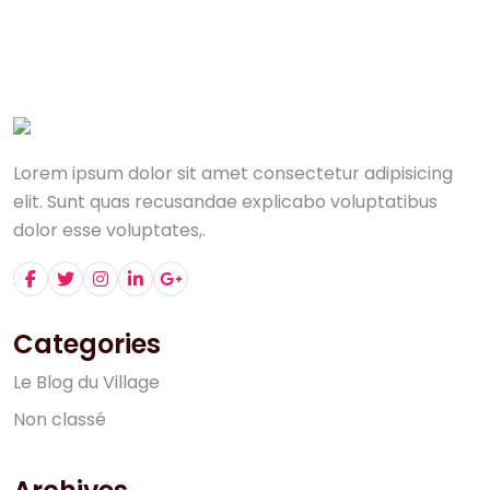
Lorem ipsum dolor sit amet consectetur adipisicing
elit. Sunt quas recusandae explicabo voluptatibus
dolor esse voluptates,.
Categories
L
e
B
l
o
g
d
u
V
i
l
l
a
g
e
N
o
n
c
l
a
s
s
é