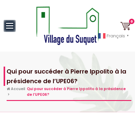
au
contenu
0
Français
▼
Cannes la Croisette à ses pieds!
Qui pour succéder à Pierre Ippolito à la
présidence de l’UPE06?
Accueil
Qui pour succéder à Pierre Ippolito à la présidence
>
de l’UPE06?