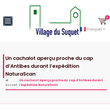
au
contenu
0
Français
▼
Cannes la Croisette à ses pieds!
Un cachalot aperçu proche du cap
d’Antibes durant l’expédition
NaturaScan
Un cachalot aperçu proche du cap d’Antibes durant
Accueil
l’expédition NaturaScan
>