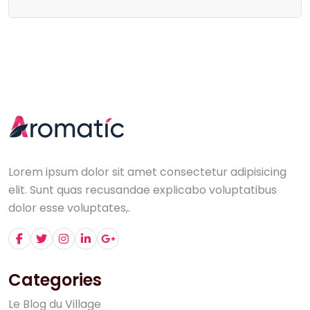
Lorem ipsum dolor sit amet consectetur adipisicing
elit. Sunt quas recusandae explicabo voluptatibus
dolor esse voluptates,.
Categories
L
e
B
l
o
g
d
u
V
i
l
l
a
g
e