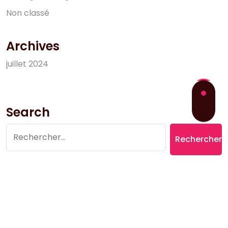
N
o
n
c
l
a
s
s
é
Archives
j
u
i
l
l
e
t
2
0
2
4
Search
Rechercher :