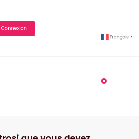
Connexion
Français
▼
-grenier
Boutique
0
strosi que vous devez