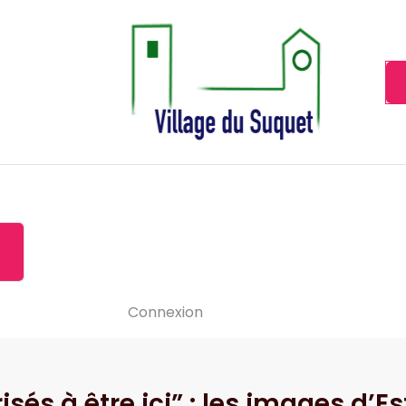
Cannes la Croisette à ses pieds!
Accueil
À propos de
Le-vide
Visiter le Suquet
Contact
News
Connexion
sés à être ici” : les images d’E