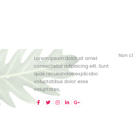
Cat
L
e
B
l
o
N
o
n
c
l
Lorem ipsum dolor sit amet
consectetur adipisicing elit. Sunt
quas recusandae explicabo
voluptatibus dolor esse
voluptates,.