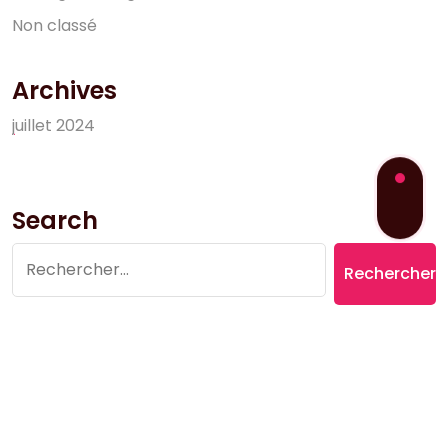
N
o
n
c
l
a
s
s
é
Archives
j
u
i
l
l
e
t
2
0
2
4
Search
Rechercher :