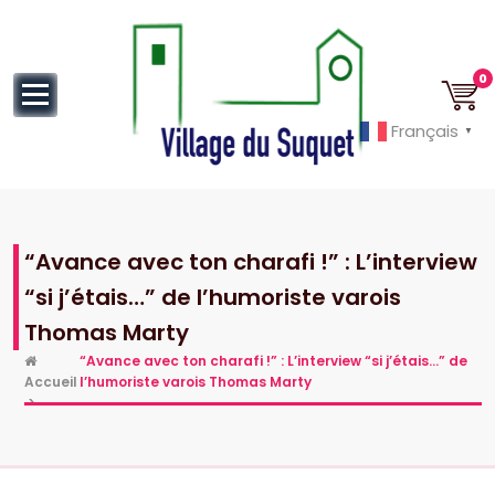
au
contenu
0
Français
▼
Cannes la Croisette à ses pieds!
“Avance avec ton charafi !” : L’interview
“si j’étais…” de l’humoriste varois
Thomas Marty
“Avance avec ton charafi !” : L’interview “si j’étais…” de
Accueil
l’humoriste varois Thomas Marty
>