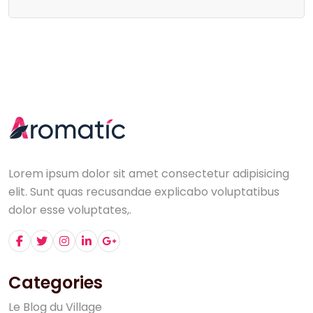
Lorem ipsum dolor sit amet consectetur adipisicing
elit. Sunt quas recusandae explicabo voluptatibus
dolor esse voluptates,.
Categories
L
e
B
l
o
g
d
u
V
i
l
l
a
g
e