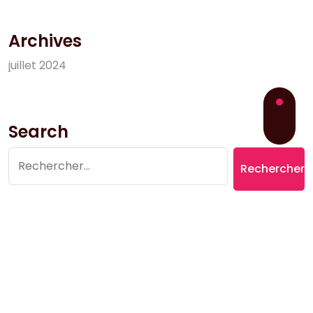
Archives
j
u
i
l
l
e
t
2
0
2
4
Search
Rechercher :
Copyright © 2026 Village du Suquet | Powered by