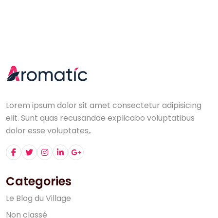
Lorem ipsum dolor sit amet consectetur adipisicing
elit. Sunt quas recusandae explicabo voluptatibus
dolor esse voluptates,.
Categories
L
e
B
l
o
g
d
u
V
i
l
l
a
g
e
N
o
n
c
l
a
s
s
é