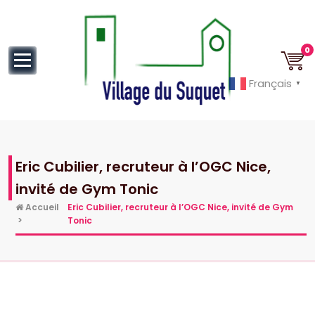
au
contenu
0
Français
▼
Cannes la Croisette à ses pieds!
Eric Cubilier, recruteur à l’OGC Nice,
invité de Gym Tonic
Accueil
Eric Cubilier, recruteur à l’OGC Nice, invité de Gym
>
Tonic