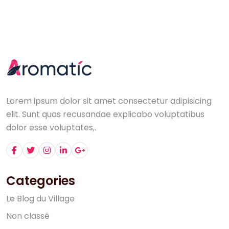
Lorem ipsum dolor sit amet consectetur adipisicing
elit. Sunt quas recusandae explicabo voluptatibus
dolor esse voluptates,.
Categories
L
e
B
l
o
g
d
u
V
i
l
l
a
g
e
N
o
n
c
l
a
s
s
é