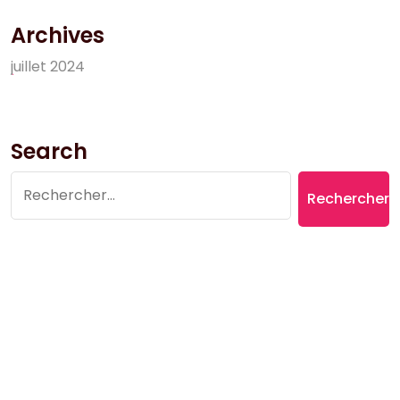
Archives
j
u
i
l
l
e
t
2
0
2
4
Search
Rechercher :
Copyright © 2026 Village du Suquet | Powered by
Aromatic