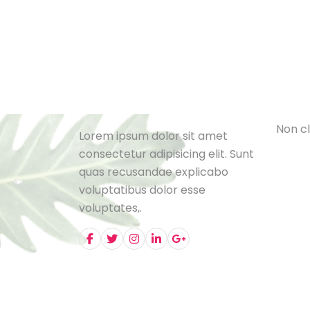
Cat
L
e
B
l
o
N
o
n
c
l
Lorem ipsum dolor sit amet
consectetur adipisicing elit. Sunt
quas recusandae explicabo
voluptatibus dolor esse
voluptates,.