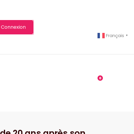
Connexion
Français
▼
-grenier
Boutique
0
 de 20 ans après son