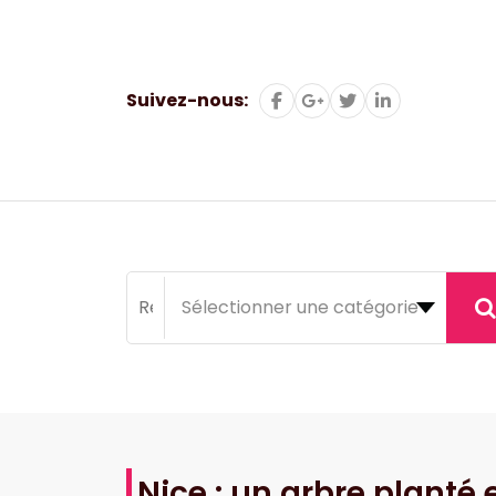
Aller
au
contenu
Suivez-nous:
Nice : un arbre planté