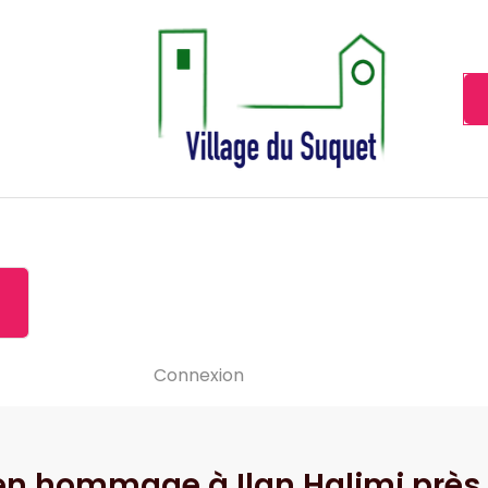
Cannes la Croisette à ses pieds!
Accueil
À propos de
Le-vide
Visiter le Suquet
Contact
News
Connexion
 en hommage à Ilan Halimi près