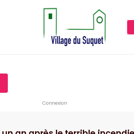
Cannes la Croisette à ses pieds!
Accueil
À propos de
Le-vide
Visiter le Suquet
Contact
News
Connexion
: un an après le terrible incend