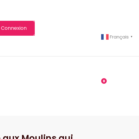
Connexion
Français
▼
-grenier
Boutique
0
ie aux Moulins qui