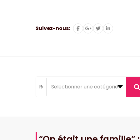
Aller
au
contenu
Suivez-nous:
“On était une famille” 