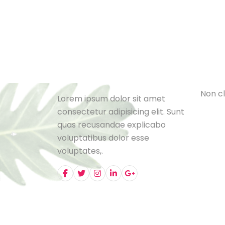
Cat
L
e
B
l
o
N
o
n
c
l
Lorem ipsum dolor sit amet
consectetur adipisicing elit. Sunt
quas recusandae explicabo
voluptatibus dolor esse
voluptates,.