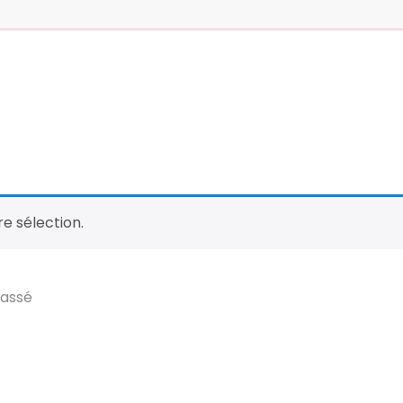
e sélection.
egories
Archives
g
d
u
V
i
l
l
a
g
e
j
u
i
l
l
e
t
2
0
2
4
a
s
s
é