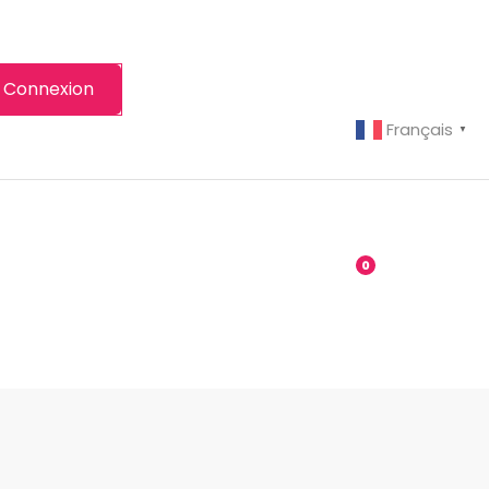
Connexion
Français
▼
-grenier
Boutique
0