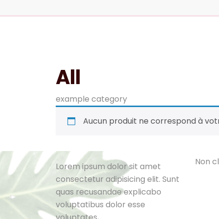
All
example category
Aucun produit ne correspond à votr
Cat
L
e
B
l
o
N
o
n
c
l
Lorem ipsum dolor sit amet
consectetur adipisicing elit. Sunt
quas recusandae explicabo
voluptatibus dolor esse
voluptates,.