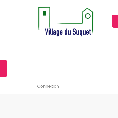
Cannes la Croisette à ses pieds!
Accueil
À propos de
Le-vide
Visiter le Suquet
Contact
News
Connexion