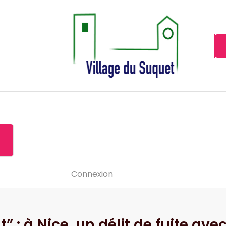
Cannes la Croisette à ses pieds!
Accueil
À propos de
Le-vide
Visiter le Suquet
Contact
News
Connexion
nt” : à Nice, un délit de fuite av