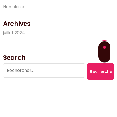
N
o
n
c
l
a
s
s
é
Archives
j
u
i
l
l
e
t
2
0
2
4
Search
Rechercher :