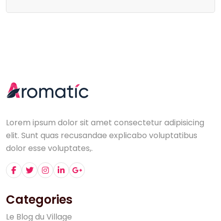
Lorem ipsum dolor sit amet consectetur adipisicing
elit. Sunt quas recusandae explicabo voluptatibus
dolor esse voluptates,.
Categories
L
e
B
l
o
g
d
u
V
i
l
l
a
g
e