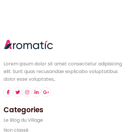
Lorem ipsum dolor sit amet consectetur adipisicing
elit. Sunt quas recusandae explicabo voluptatibus
dolor esse voluptates,.
Categories
L
e
B
l
o
g
d
u
V
i
l
l
a
g
e
N
o
n
c
l
a
s
s
é