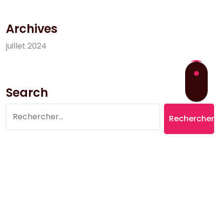
Archives
j
u
i
l
l
e
t
2
0
2
4
Search
Rechercher :
Copyright © 2026 Village du Suquet | Powered by