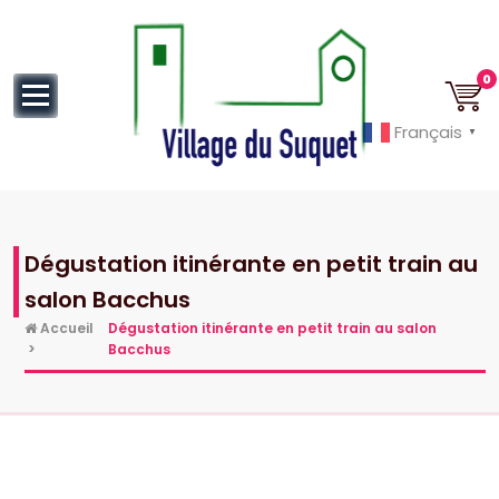
au
contenu
0
Français
▼
Cannes la Croisette à ses pieds!
Dégustation itinérante en petit train au
salon Bacchus
Accueil
Dégustation itinérante en petit train au salon
>
Bacchus