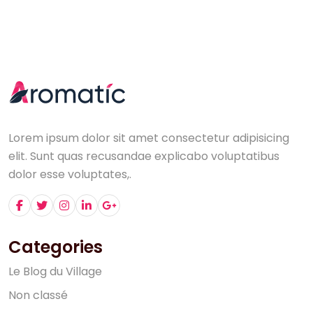
Lorem ipsum dolor sit amet consectetur adipisicing
elit. Sunt quas recusandae explicabo voluptatibus
dolor esse voluptates,.
Categories
L
e
B
l
o
g
d
u
V
i
l
l
a
g
e
N
o
n
c
l
a
s
s
é