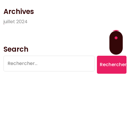
Archives
j
u
i
l
l
e
t
2
0
2
4
Search
Rechercher :
Copyright © 2026 Village du Suquet | Powered by
Aromatic