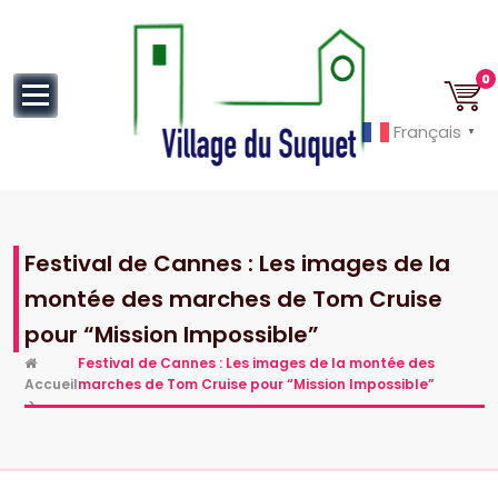
au
contenu
0
Français
▼
Cannes la Croisette à ses pieds!
Festival de Cannes : Les images de la
montée des marches de Tom Cruise
pour “Mission Impossible”
Festival de Cannes : Les images de la montée des
Accueil
marches de Tom Cruise pour “Mission Impossible”
>