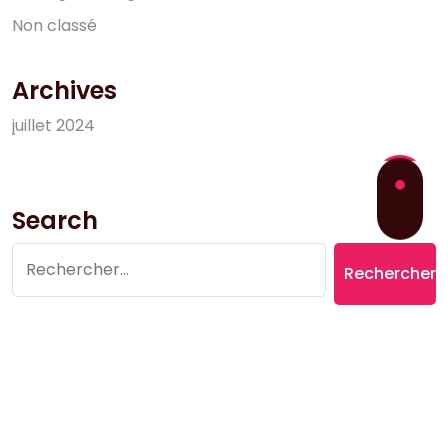
N
o
n
c
l
a
s
s
é
Archives
j
u
i
l
l
e
t
2
0
2
4
Search
Rechercher :