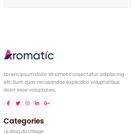
Lorem ipsum dolor sit amet consectetur adipisicing
elit. Sunt quas recusandae explicabo voluptatibus
dolor esse voluptates,.
Categories
L
e
B
l
o
g
d
u
V
i
l
l
a
g
e