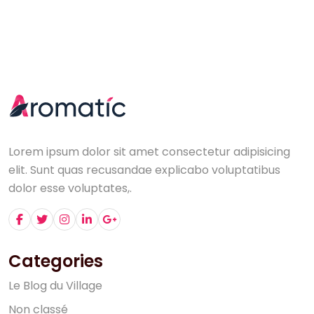
Lorem ipsum dolor sit amet consectetur adipisicing
elit. Sunt quas recusandae explicabo voluptatibus
dolor esse voluptates,.
Categories
L
e
B
l
o
g
d
u
V
i
l
l
a
g
e
N
o
n
c
l
a
s
s
é