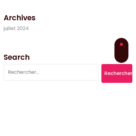
Archives
j
u
i
l
l
e
t
2
0
2
4
Search
Rechercher :
Copyright © 2026 Village du Suquet | Powered by