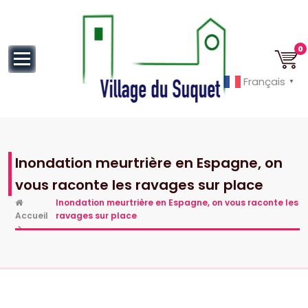
au
contenu
0
Français
▼
Cannes la Croisette à ses pieds!
Inondation meurtrière en Espagne, on
vous raconte les ravages sur place
Inondation meurtrière en Espagne, on vous raconte les
Accueil
ravages sur place
>