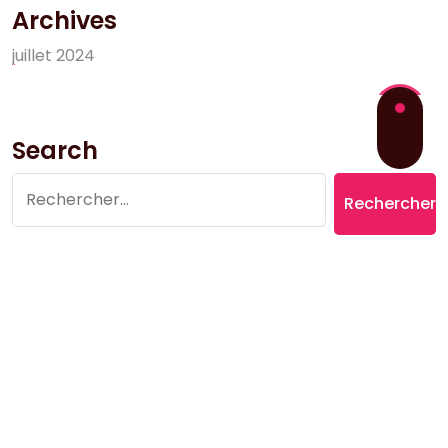
Archives
j
u
i
l
l
e
t
2
0
2
4
Search
Rechercher :
Copyright © 2026 Village du Suquet | Powered by
Aromatic