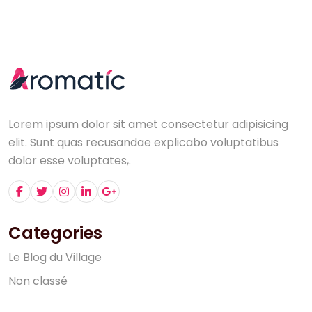
Lorem ipsum dolor sit amet consectetur adipisicing
elit. Sunt quas recusandae explicabo voluptatibus
dolor esse voluptates,.
Categories
L
e
B
l
o
g
d
u
V
i
l
l
a
g
e
N
o
n
c
l
a
s
s
é