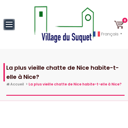
au
contenu
0
Français
▼
Cannes la Croisette à ses pieds!
La plus vieille chatte de Nice habite-t-
elle à Nice?
Accueil
>
La plus vieille chatte de Nice habite-t-elle à Nice?