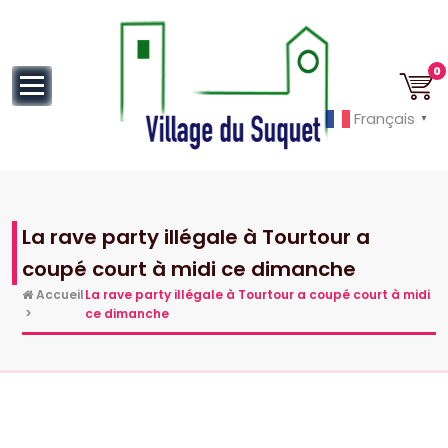
au
contenu
0
Français
▼
Cannes la Croisette à ses pieds!
La rave party illégale à Tourtour a
coupé court à midi ce dimanche
Accueil
La rave party illégale à Tourtour a coupé court à midi
>
ce dimanche