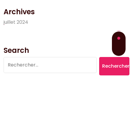
Archives
j
u
i
l
l
e
t
2
0
2
4
Search
Rechercher :
Copyright © 2026 Village du Suquet | Powered by
Aromatic