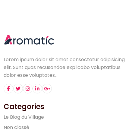
Lorem ipsum dolor sit amet consectetur adipisicing
elit. Sunt quas recusandae explicabo voluptatibus
dolor esse voluptates,.
Categories
L
e
B
l
o
g
d
u
V
i
l
l
a
g
e
N
o
n
c
l
a
s
s
é