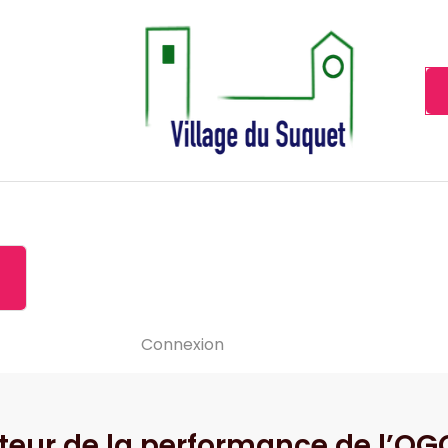
Cannes la Croisette à ses pieds!
Accueil
À propos de
Le-vide
Visiter le Suquet
Contact
News
Connexion
teur de la performance de l’OGC 