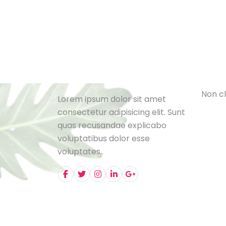
Cat
L
e
B
l
o
N
o
n
c
l
Lorem ipsum dolor sit amet
consectetur adipisicing elit. Sunt
quas recusandae explicabo
voluptatibus dolor esse
voluptates,.