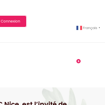
Connexion
Français
▼
-grenier
Boutique
0
Nice, est l’invité de