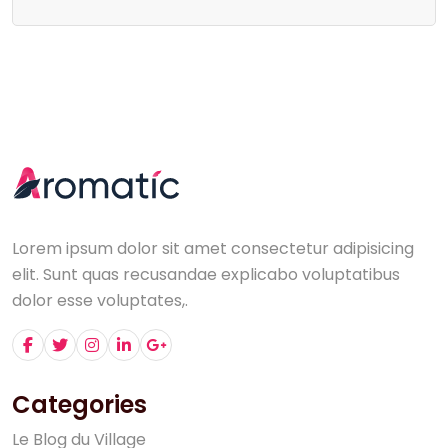
Lorem ipsum dolor sit amet consectetur adipisicing
elit. Sunt quas recusandae explicabo voluptatibus
dolor esse voluptates,.
Categories
L
e
B
l
o
g
d
u
V
i
l
l
a
g
e