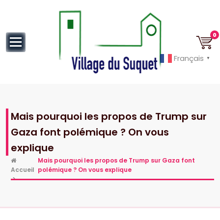
au
contenu
0
Français
▼
Cannes la Croisette à ses pieds!
Mais pourquoi les propos de Trump sur
Gaza font polémique ? On vous
explique
Mais pourquoi les propos de Trump sur Gaza font
Accueil
polémique ? On vous explique
>