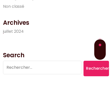
N
o
n
c
l
a
s
s
é
Archives
j
u
i
l
l
e
t
2
0
2
4
Search
Rechercher :