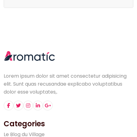
Lorem ipsum dolor sit amet consectetur adipisicing
elit. Sunt quas recusandae explicabo voluptatibus
dolor esse voluptates,.
Categories
L
e
B
l
o
g
d
u
V
i
l
l
a
g
e