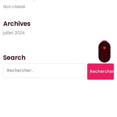
N
o
n
c
l
a
s
s
é
Archives
j
u
i
l
l
e
t
2
0
2
4
Search
Rechercher :