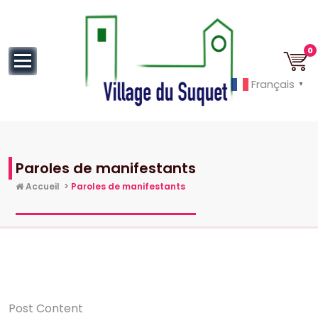
au
contenu
0
Français
▼
Cannes la Croisette à ses pieds!
Paroles de manifestants
Accueil
>
Paroles de manifestants
Post Content