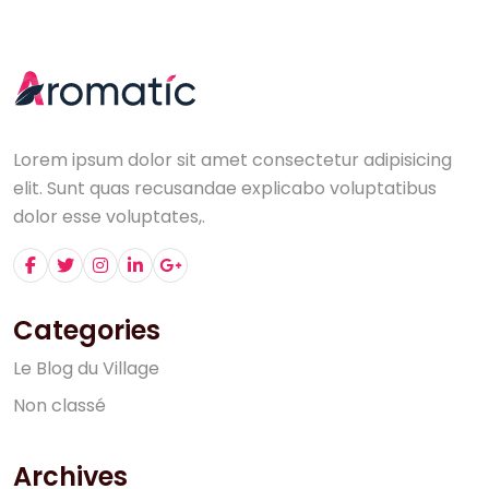
Lorem ipsum dolor sit amet consectetur adipisicing
elit. Sunt quas recusandae explicabo voluptatibus
dolor esse voluptates,.
Categories
L
e
B
l
o
g
d
u
V
i
l
l
a
g
e
N
o
n
c
l
a
s
s
é
Archives