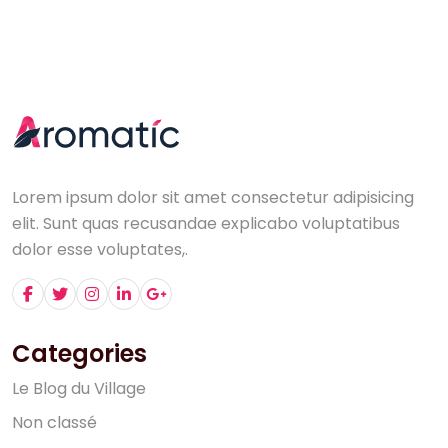
Lorem ipsum dolor sit amet consectetur adipisicing
elit. Sunt quas recusandae explicabo voluptatibus
dolor esse voluptates,.
Categories
L
e
B
l
o
g
d
u
V
i
l
l
a
g
e
N
o
n
c
l
a
s
s
é