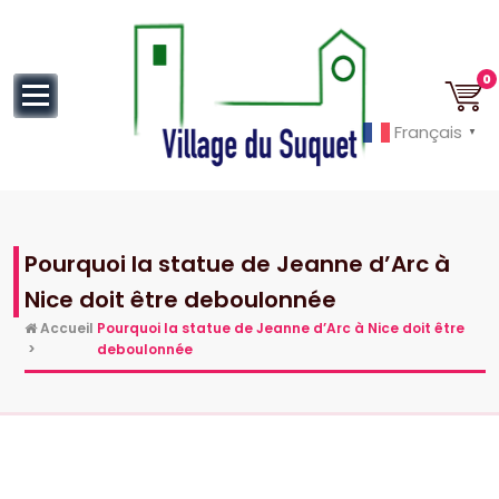
au
contenu
0
Français
▼
Cannes la Croisette à ses pieds!
Pourquoi la statue de Jeanne d’Arc à
Nice doit être deboulonnée
Accueil
Pourquoi la statue de Jeanne d’Arc à Nice doit être
>
deboulonnée