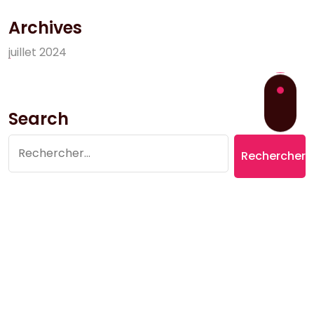
Archives
j
u
i
l
l
e
t
2
0
2
4
Search
Rechercher :
Copyright © 2026 Village du Suquet | Powered by
Aromatic