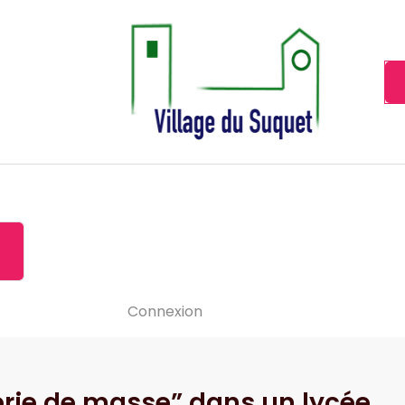
Cannes la Croisette à ses pieds!
Accueil
À propos de
Le-vide
Visiter le Suquet
Contact
News
Connexion
rie de masse” dans un lycée