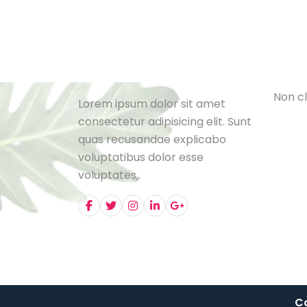
Cat
L
e
B
l
o
N
o
n
c
l
Lorem ipsum dolor sit amet
consectetur adipisicing elit. Sunt
quas recusandae explicabo
voluptatibus dolor esse
voluptates,.
Co