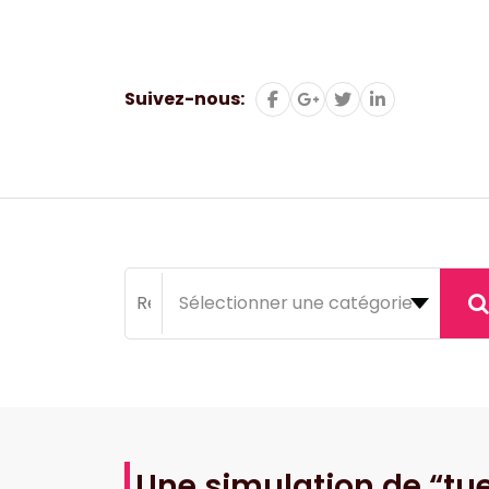
Aller
au
contenu
Suivez-nous:
Une simulation de “tue