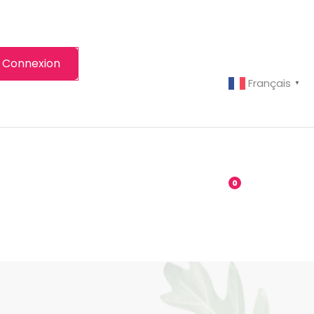
Connexion
Français
▼
-grenier
Boutique
0