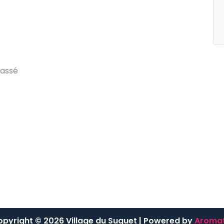
egories
Archives
g
d
u
V
i
l
l
a
g
e
j
u
i
l
l
e
t
2
0
2
4
a
s
s
é
pyright © 2026 Village du Suquet | Powered by
Aromat