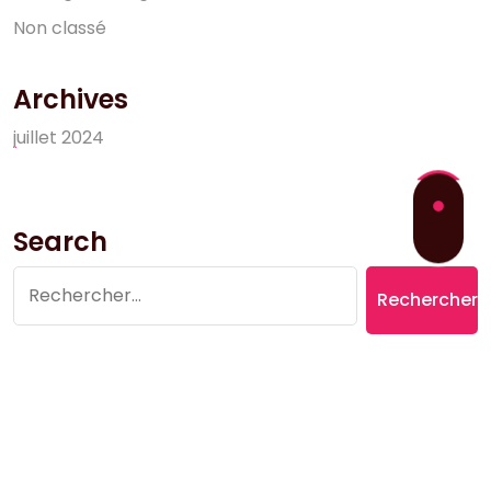
N
o
n
c
l
a
s
s
é
Archives
j
u
i
l
l
e
t
2
0
2
4
Search
Rechercher :