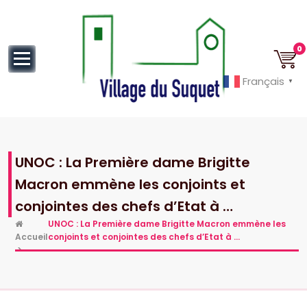
au
contenu
0
Français
▼
Cannes la Croisette à ses pieds!
UNOC : La Première dame Brigitte
Macron emmène les conjoints et
conjointes des chefs d’Etat à …
UNOC : La Première dame Brigitte Macron emmène les
Accueil
conjoints et conjointes des chefs d’Etat à …
>