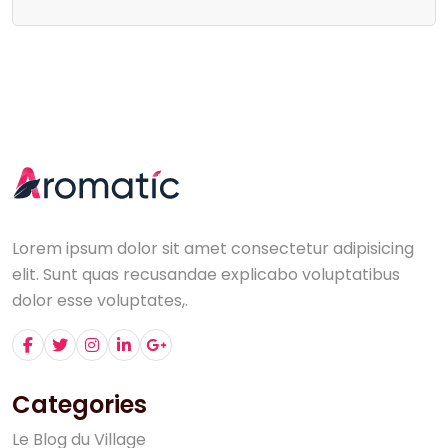
Lorem ipsum dolor sit amet consectetur adipisicing
elit. Sunt quas recusandae explicabo voluptatibus
dolor esse voluptates,.
Categories
L
e
B
l
o
g
d
u
V
i
l
l
a
g
e