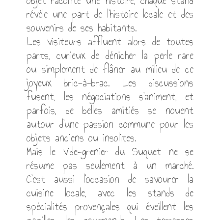
d'enfance oubliés, des bibelots au charme
désuet aux vêtements vintage. Chaque
objet raconte une histoire, chaque stand
révèle une part de l'histoire locale et des
souvenirs de ses habitants.
Les visiteurs affluent alors de toutes
parts, curieux de dénicher la perle rare
ou simplement de flâner au milieu de ce
joyeux bric-à-brac. Les discussions
fusent, les négociations s'animent, et
parfois, de belles amitiés se nouent
autour d'une passion commune pour les
objets anciens ou insolites.
Mais le vide-grenier du Suquet ne se
résume pas seulement à un marché.
C'est aussi l'occasion de savourer la