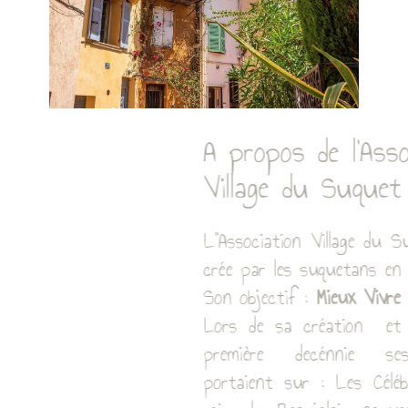
le vide grenier
A propos de l'A
ssociation
Village du Suquet
L''Association Village du Suquet a été
crée par les suquetans en 2004.
Son objectif :
Mieux Vivre au Suquet
Lors de sa création et pendant la