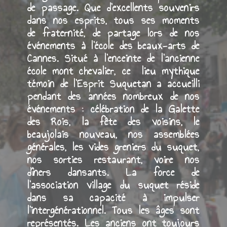
Ces actions ont contribué au tissage
du lien social entre les habitants du
village mais aussi avec des personnes
de passage. Que d’excellents souvenirs
dans nos esprits, tous ses moments
de fraternité, de partage lors de nos
événements à l’école des beaux-arts de
Cannes. Situé à l’enceinte de l’ancienne
école mont chevalier, ce lieu mythique
témoin de l’Esprit Suquetan a accueilli
pendant des années nombreux de nos
événements : célébration de la Galette
des Rois, la fête des voisins, le
beaujolais nouveau, nos assemblées
générales, les vides greniers du suquet,
nos sorties restaurant, voire nos
dîners dansants. La force de
l’association village du suquet réside