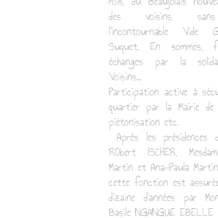
première decénnie ses actions
portaient sur : Les Célébrations des
rois, du Beaujolais nouveau, la fête
des voisins, sans oublier
l'incontournable Vide Grenier du
Suquet. En sommes, faciliter les
échanges par la solidarité entre
Voisins...
Participation active à sécurisation du
quartier par la Mairie de Cannes, sa
piétonisation etc.
Après les présidences de Monsieur
RObert ISCHER, Mesdames Magalie,
Martin et Ana-Paula Martinssz Oliveira,
cette fonction est assurée depuis un