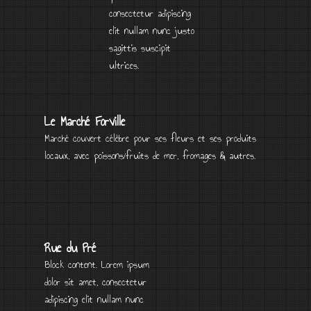
Rue Louis Périsol
Block content. Lorem
ipsum dolor sit amet,
consectetur adipiscing
elit nullam nunc justo
sagittis suscipit
ultrices.
Le Marché Forville
Marché couvert célèbre pour ses fleurs et ses produits
locaux, avec poissons/fruits de mer, fromages & autres.
Rue du Pré
Block content. Lorem ipsum