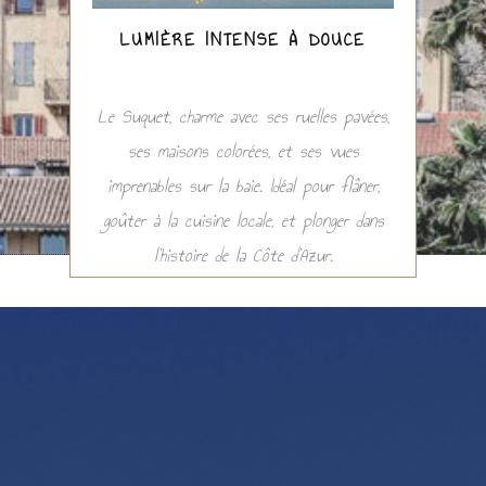
LUMIÈRE INTENSE À DOUCE
Le Suquet, charme avec ses ruelles pavées,
ses maisons colorées, et ses vues
imprenables sur la baie. Idéal pour flâner,
goûter à la cuisine locale, et plonger dans
l'histoire de la Côte d'Azur.