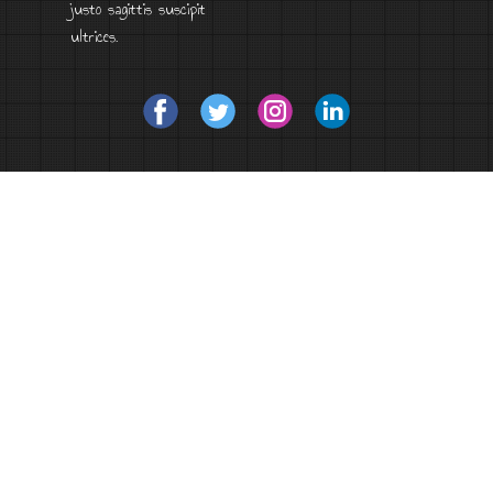
dolor sit amet, consectetur
adipiscing elit nullam nunc
justo sagittis suscipit
ultrices.