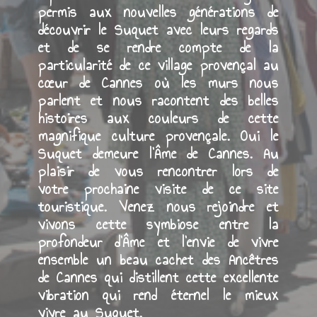
dans sa capacité à impulser
l’intergénérationnel. Tous les âges sont
représentés. Les anciens ont toujours
permis aux nouvelles générations de
découvrir le Suquet avec leurs regards
et de se rendre compte de la
particularité de ce village provençal au
cœur de Cannes où les murs nous
parlent et nous racontent des belles
histoires aux couleurs de cette
magnifique culture provençale. Oui le
Suquet demeure l'Âme de Cannes. Au
plaisir de vous rencontrer lors de
votre prochaine visite de ce site
touristique. Venez nous rejoindre et
vivons cette symbiose entre la
profondeur d'Âme et l’envie de vivre
ensemble un beau cachet des Ancêtres