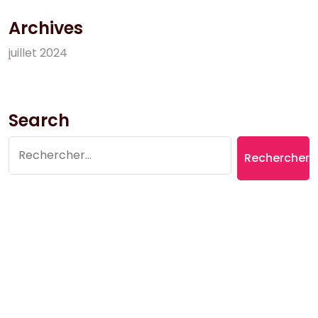
Archives
j
u
i
l
l
e
t
2
0
2
4
Search
Rechercher :
Copyright © 2026 Village du Suquet | Powered by
Aromatic