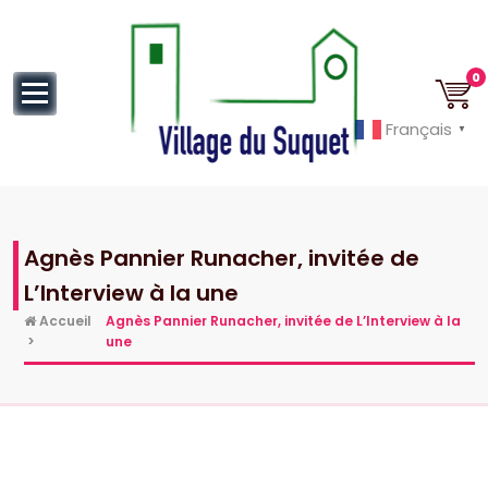
au
contenu
0
Français
▼
Cannes la Croisette à ses pieds!
Agnès Pannier Runacher, invitée de
L’Interview à la une
Accueil
Agnès Pannier Runacher, invitée de L’Interview à la
>
une