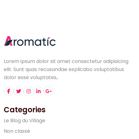
Lorem ipsum dolor sit amet consectetur adipisicing
elit. Sunt quas recusandae explicabo voluptatibus
dolor esse voluptates,.
Categories
L
e
B
l
o
g
d
u
V
i
l
l
a
g
e
N
o
n
c
l
a
s
s
é