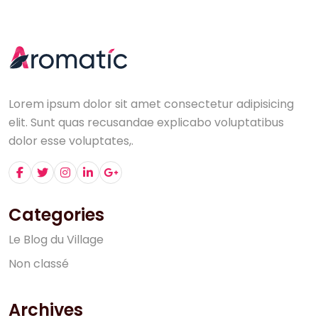
Lorem ipsum dolor sit amet consectetur adipisicing
elit. Sunt quas recusandae explicabo voluptatibus
dolor esse voluptates,.
Categories
L
e
B
l
o
g
d
u
V
i
l
l
a
g
e
N
o
n
c
l
a
s
s
é
Archives