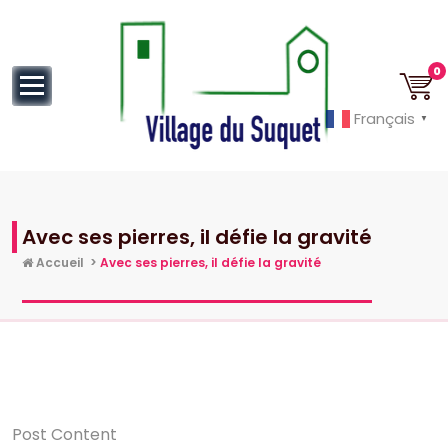
au
contenu
0
Français
▼
Cannes la Croisette à ses pieds!
Avec ses pierres, il défie la gravité
Accueil
>
Avec ses pierres, il défie la gravité
Post Content