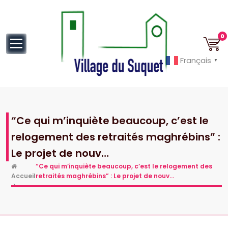
au
contenu
0
Français
▼
Cannes la Croisette à ses pieds!
“Ce qui m’inquiète beaucoup, c’est le
relogement des retraités maghrébins” :
Le projet de nouv…
“Ce qui m’inquiète beaucoup, c’est le relogement des
Accueil
retraités maghrébins” : Le projet de nouv…
>