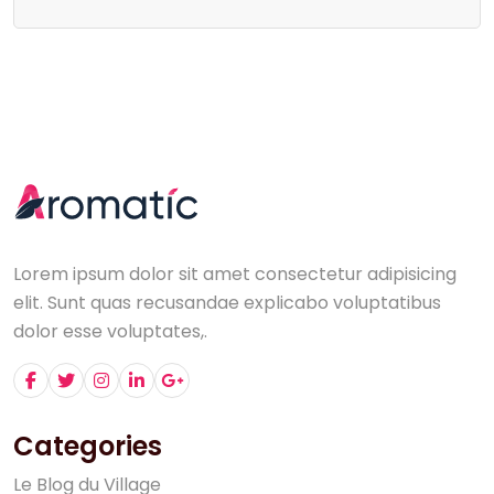
Lorem ipsum dolor sit amet consectetur adipisicing
elit. Sunt quas recusandae explicabo voluptatibus
dolor esse voluptates,.
Categories
L
e
B
l
o
g
d
u
V
i
l
l
a
g
e