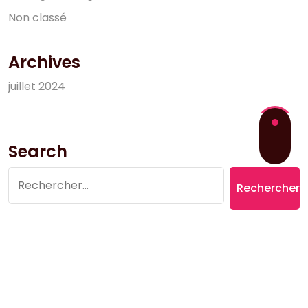
N
o
n
c
l
a
s
s
é
Archives
j
u
i
l
l
e
t
2
0
2
4
Search
Rechercher :