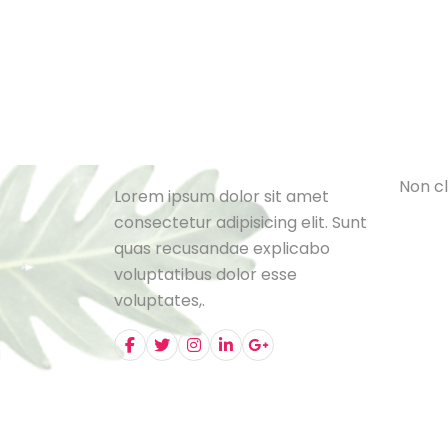
Cat
L
e
B
l
o
N
o
n
c
l
Lorem ipsum dolor sit amet
consectetur adipisicing elit. Sunt
quas recusandae explicabo
voluptatibus dolor esse
voluptates,.