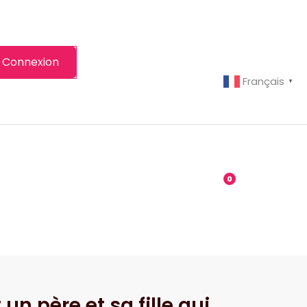
Connexion
Français
▼
-grenier
Boutique
0
un père et sa fille qui