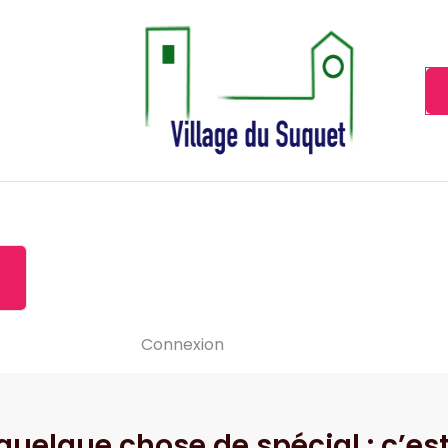
Cannes la Croisette à ses pieds!
Accueil
À propos de
Le-vide
Visiter le Suquet
Contact
News
Connexion
quelque chose de spécial : c’est 