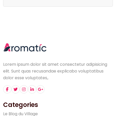
Lorem ipsum dolor sit amet consectetur adipisicing
elit. Sunt quas recusandae explicabo voluptatibus
dolor esse voluptates,.
Categories
L
e
B
l
o
g
d
u
V
i
l
l
a
g
e