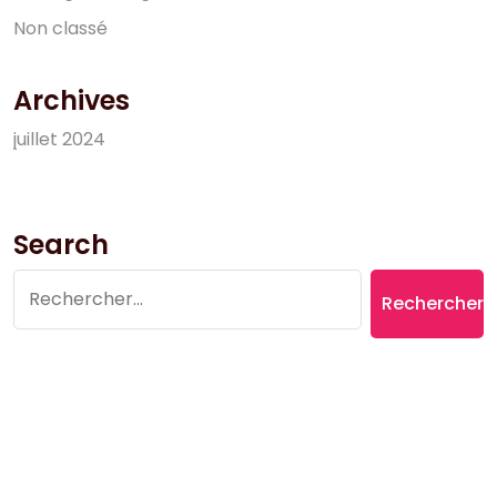
N
o
n
c
l
a
s
s
é
Archives
j
u
i
l
l
e
t
2
0
2
4
Search
Rechercher :