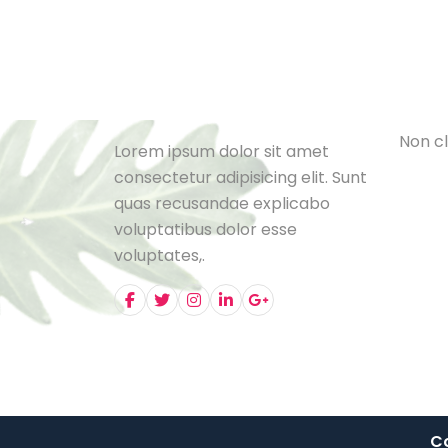
Cat
L
e
B
l
o
N
o
n
c
l
Lorem ipsum dolor sit amet
consectetur adipisicing elit. Sunt
quas recusandae explicabo
voluptatibus dolor esse
voluptates,.
Co