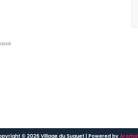
egories
Archives
g
d
u
V
i
l
l
a
g
e
j
u
i
l
l
e
t
2
0
2
4
a
s
s
é
pyright © 2026 Village du Suquet | Powered by
Aromat