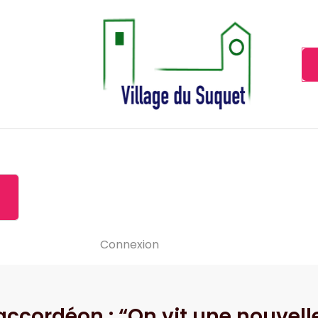
Cannes la Croisette à ses pieds!
Accueil
À propos de
Le-vide
Visiter le Suquet
Contact
News
Connexion
ccordéon : “On vit une nouvelle