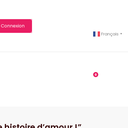
Connexion
Français
▼
-grenier
Boutique
0
 histoire d’amour !”