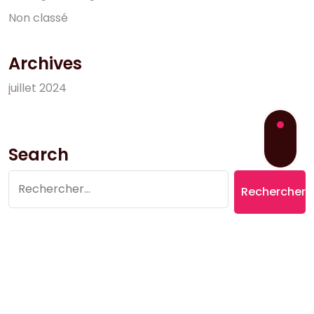
N
o
n
c
l
a
s
s
é
Archives
j
u
i
l
l
e
t
2
0
2
4
Search
Rechercher :