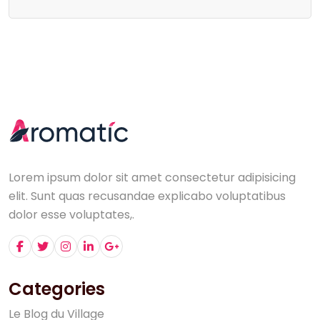
Lorem ipsum dolor sit amet consectetur adipisicing
elit. Sunt quas recusandae explicabo voluptatibus
dolor esse voluptates,.
Categories
L
e
B
l
o
g
d
u
V
i
l
l
a
g
e