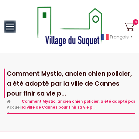
au
contenu
0
Français
▼
Cannes la Croisette à ses pieds!
Comment Mystic, ancien chien policier,
a été adopté par la ville de Cannes
pour finir sa vie p…
Comment Mystic, ancien chien policier, a été adopté par
Accueil
la ville de Cannes pour finir sa vie p…
>