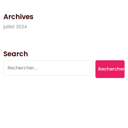
Archives
j
u
i
l
l
e
t
2
0
2
4
Search
Rechercher :
Copyright © 2026 Village du Suquet | Powered by