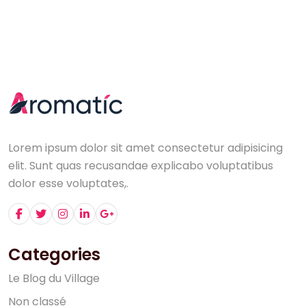
Lorem ipsum dolor sit amet consectetur adipisicing
elit. Sunt quas recusandae explicabo voluptatibus
dolor esse voluptates,.
Categories
L
e
B
l
o
g
d
u
V
i
l
l
a
g
e
N
o
n
c
l
a
s
s
é