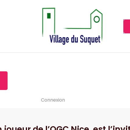
Cannes la Croisette à ses pieds!
Accueil
À propos de
Le-vide
Visiter le Suquet
Contact
News
Connexion
 joueur de l’OGC Nice, est l’i