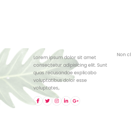
Cat
L
e
B
l
o
N
o
n
c
l
Lorem ipsum dolor sit amet
consectetur adipisicing elit. Sunt
quas recusandae explicabo
voluptatibus dolor esse
voluptates,.