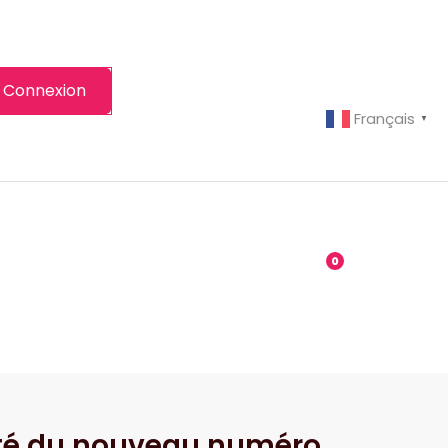
Connexion
Français
▼
-grenier
Boutique
0
nvité du nouveau numéro