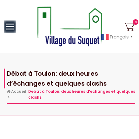
au
contenu
0
Français
▼
Cannes la Croisette à ses pieds!
Débat à Toulon: deux heures
d’échanges et quelques clashs
Accueil
Débat à Toulon: deux heures d’échanges et quelques
>
clashs