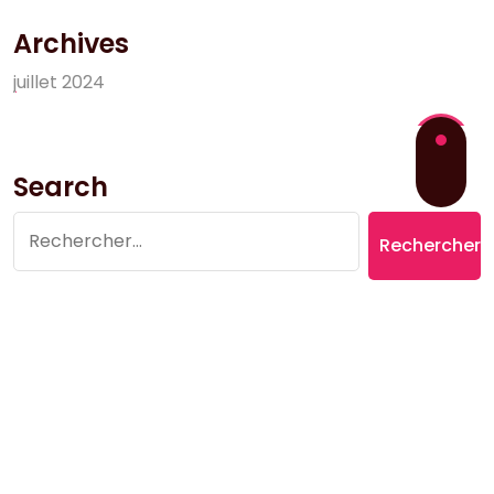
Archives
j
u
i
l
l
e
t
2
0
2
4
Search
Rechercher :
Copyright © 2026 Village du Suquet | Powered by
Aromatic