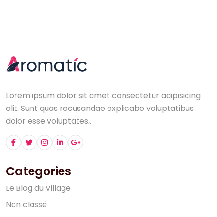
Lorem ipsum dolor sit amet consectetur adipisicing
elit. Sunt quas recusandae explicabo voluptatibus
dolor esse voluptates,.
Categories
L
e
B
l
o
g
d
u
V
i
l
l
a
g
e
N
o
n
c
l
a
s
s
é