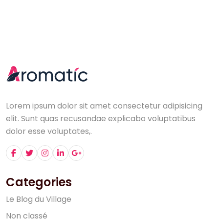
Lorem ipsum dolor sit amet consectetur adipisicing
elit. Sunt quas recusandae explicabo voluptatibus
dolor esse voluptates,.
Categories
L
e
B
l
o
g
d
u
V
i
l
l
a
g
e
N
o
n
c
l
a
s
s
é