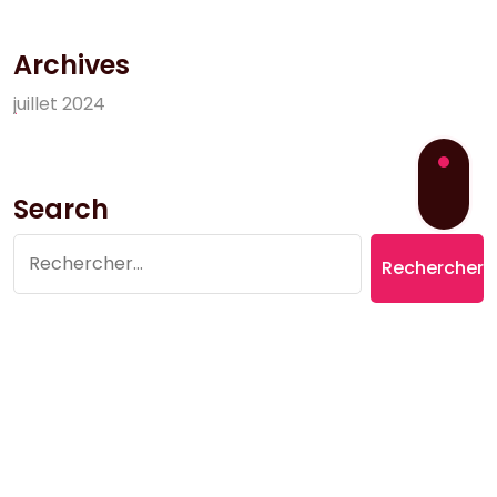
Archives
j
u
i
l
l
e
t
2
0
2
4
Search
Rechercher :
Copyright © 2026 Village du Suquet | Powered by