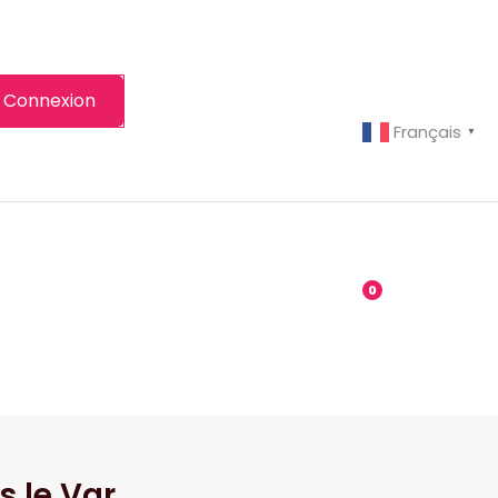
Connexion
Français
▼
-grenier
Boutique
0
s le Var