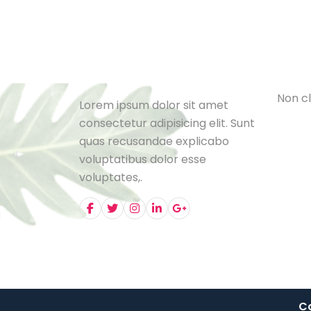
Cat
L
e
B
l
o
N
o
n
c
l
Lorem ipsum dolor sit amet
consectetur adipisicing elit. Sunt
quas recusandae explicabo
voluptatibus dolor esse
voluptates,.
Co