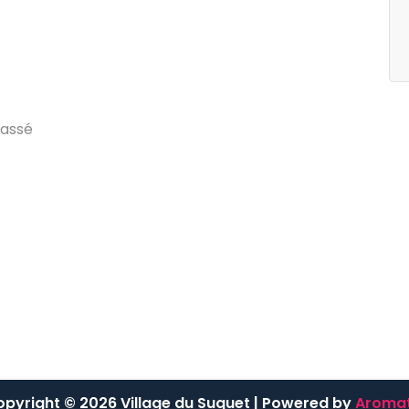
egories
Archives
g
d
u
V
i
l
l
a
g
e
j
u
i
l
l
e
t
2
0
2
4
a
s
s
é
pyright © 2026 Village du Suquet | Powered by
Aromat