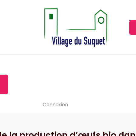
Cannes la Croisette à ses pieds!
Accueil
À propos de
Le-vide
Visiter le Suquet
Contact
News
Connexion
 de la production d’œufs bio dan