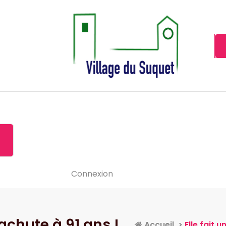
Cannes la Croisette à ses pieds!
Accueil
À propos de
Le-vide
Visiter le Suquet
Contact
News
Connexion
rachute à 91 ans !
Accueil
>
Elle fait 