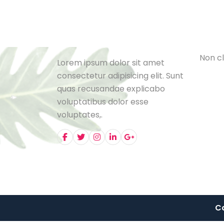
Cat
L
e
B
l
o
N
o
n
c
l
Lorem ipsum dolor sit amet
consectetur adipisicing elit. Sunt
quas recusandae explicabo
voluptatibus dolor esse
voluptates,.
Co