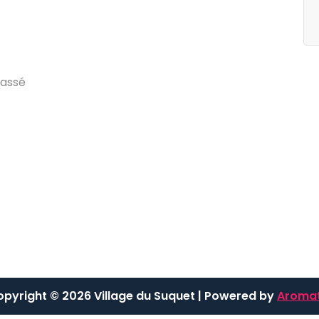
egories
Archives
g
d
u
V
i
l
l
a
g
e
j
u
i
l
l
e
t
2
0
2
4
a
s
s
é
pyright © 2026 Village du Suquet | Powered by
Aromat