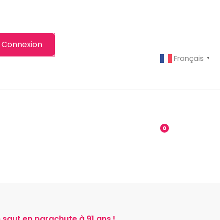
Connexion
Français
▼
-grenier
Boutique
0
un saut en parachute à 91 ans !