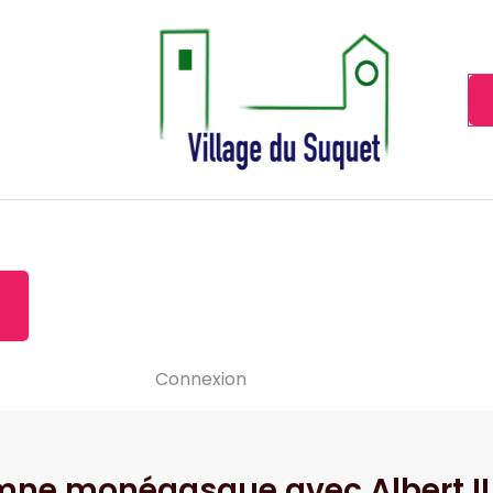
Cannes la Croisette à ses pieds!
Accueil
À propos de
Le-vide
Visiter le Suquet
Contact
News
Connexion
hymne monégasque avec Albert II 