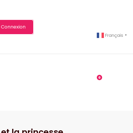
Connexion
Français
▼
-grenier
Boutique
0
et la princesse