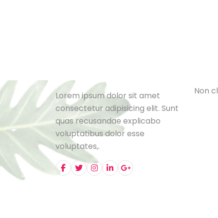
Cat
L
e
B
l
o
N
o
n
c
l
Lorem ipsum dolor sit amet
consectetur adipisicing elit. Sunt
quas recusandae explicabo
voluptatibus dolor esse
voluptates,.