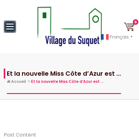
au
contenu
0
Français
▼
Cannes la Croisette à ses pieds!
Et la nouvelle Miss Côte d’Azur est …
Accueil
>
Et la nouvelle Miss Côte d’Azur est …
Post Content