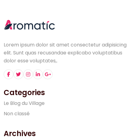
Lorem ipsum dolor sit amet consectetur adipisicing
elit. Sunt quas recusandae explicabo voluptatibus
dolor esse voluptates,.
Categories
L
e
B
l
o
g
d
u
V
i
l
l
a
g
e
N
o
n
c
l
a
s
s
é
Archives