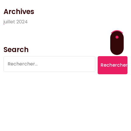
Archives
j
u
i
l
l
e
t
2
0
2
4
Search
Rechercher :
Copyright © 2026 Village du Suquet | Powered by
Aromatic