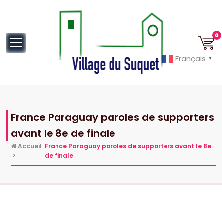
au
contenu
0
Français
▼
Cannes la Croisette à ses pieds!
France Paraguay paroles de supporters
avant le 8e de finale
Accueil
France Paraguay paroles de supporters avant le 8e
>
de finale