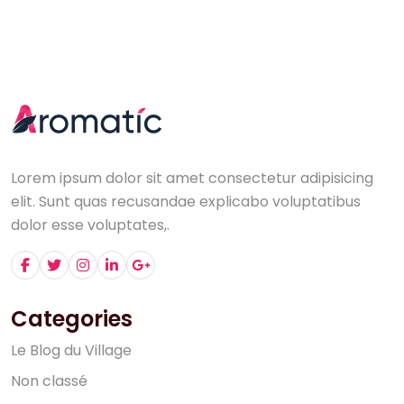
Lorem ipsum dolor sit amet consectetur adipisicing
elit. Sunt quas recusandae explicabo voluptatibus
dolor esse voluptates,.
Categories
L
e
B
l
o
g
d
u
V
i
l
l
a
g
e
N
o
n
c
l
a
s
s
é