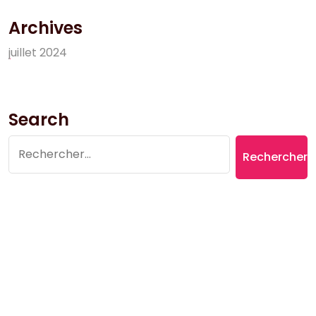
Archives
j
u
i
l
l
e
t
2
0
2
4
Search
Rechercher :
Copyright © 2026 Village du Suquet | Powered by
Aromatic