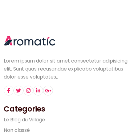
Lorem ipsum dolor sit amet consectetur adipisicing
elit. Sunt quas recusandae explicabo voluptatibus
dolor esse voluptates,.
Categories
L
e
B
l
o
g
d
u
V
i
l
l
a
g
e
N
o
n
c
l
a
s
s
é