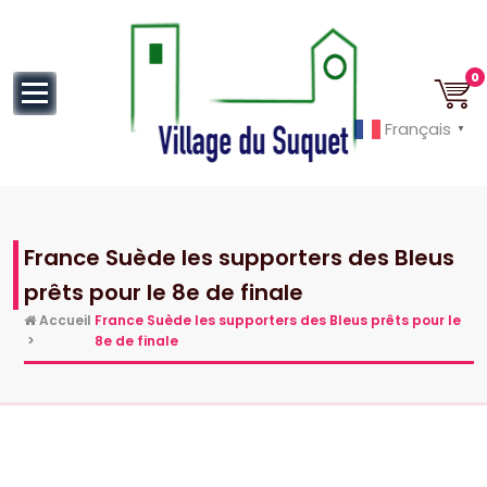
au
contenu
0
Français
▼
Cannes la Croisette à ses pieds!
France Suède les supporters des Bleus
prêts pour le 8e de finale
Accueil
France Suède les supporters des Bleus prêts pour le
>
8e de finale