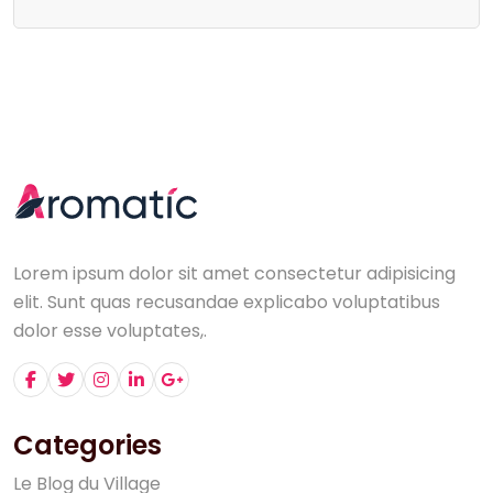
Lorem ipsum dolor sit amet consectetur adipisicing
elit. Sunt quas recusandae explicabo voluptatibus
dolor esse voluptates,.
Categories
L
e
B
l
o
g
d
u
V
i
l
l
a
g
e