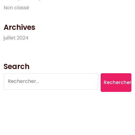
N
o
n
c
l
a
s
s
é
Archives
j
u
i
l
l
e
t
2
0
2
4
Search
Rechercher :