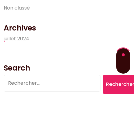
N
o
n
c
l
a
s
s
é
Archives
j
u
i
l
l
e
t
2
0
2
4
Search
Rechercher :