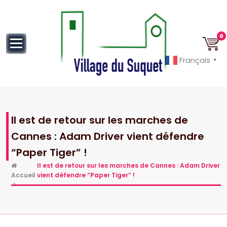
au
contenu
0
Français
▼
Cannes la Croisette à ses pieds!
Il est de retour sur les marches de
Cannes : Adam Driver vient défendre
“Paper Tiger” !
Il est de retour sur les marches de Cannes : Adam Driver
Accueil
vient défendre “Paper Tiger” !
>