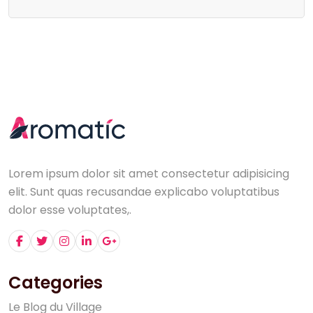
Lorem ipsum dolor sit amet consectetur adipisicing
elit. Sunt quas recusandae explicabo voluptatibus
dolor esse voluptates,.
Categories
L
e
B
l
o
g
d
u
V
i
l
l
a
g
e