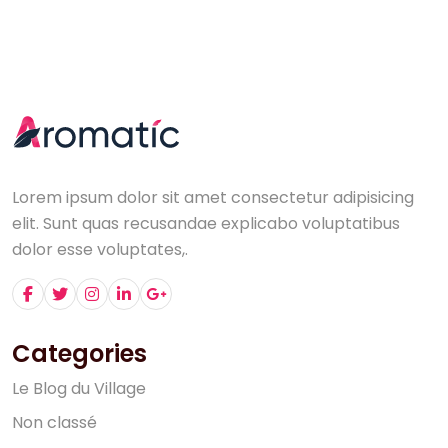
Lorem ipsum dolor sit amet consectetur adipisicing
elit. Sunt quas recusandae explicabo voluptatibus
dolor esse voluptates,.
Categories
L
e
B
l
o
g
d
u
V
i
l
l
a
g
e
N
o
n
c
l
a
s
s
é