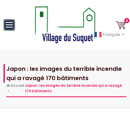
au
contenu
0
Français
▼
Cannes la Croisette à ses pieds!
Japon : les images du terrible incendie
qui a ravagé 170 bâtiments
Accueil
Japon : les images du terrible incendie qui a ravagé
>
170 bâtiments