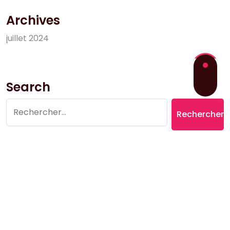
Archives
j
u
i
l
l
e
t
2
0
2
4
Search
Rechercher :
Copyright © 2026 Village du Suquet | Powered by
Aromatic