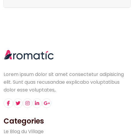
Lorem ipsum dolor sit amet consectetur adipisicing
elit. Sunt quas recusandae explicabo voluptatibus
dolor esse voluptates,.
Categories
L
e
B
l
o
g
d
u
V
i
l
l
a
g
e