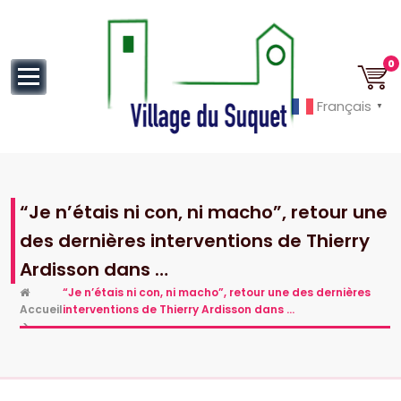
au
contenu
0
Français
▼
Cannes la Croisette à ses pieds!
“Je n’étais ni con, ni macho”, retour une
des dernières interventions de Thierry
Ardisson dans …
“Je n’étais ni con, ni macho”, retour une des dernières
Accueil
interventions de Thierry Ardisson dans …
>