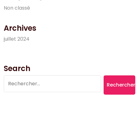
N
o
n
c
l
a
s
s
é
Archives
j
u
i
l
l
e
t
2
0
2
4
Search
Rechercher :