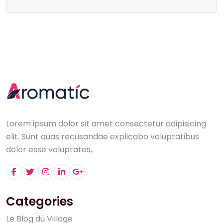
Lorem ipsum dolor sit amet consectetur adipisicing
elit. Sunt quas recusandae explicabo voluptatibus
dolor esse voluptates,.
Categories
L
e
B
l
o
g
d
u
V
i
l
l
a
g
e