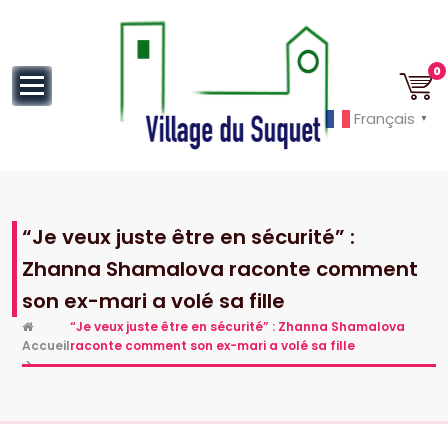
au
contenu
0
Français
▼
Cannes la Croisette à ses pieds!
“Je veux juste être en sécurité” :
Zhanna Shamalova raconte comment
son ex-mari a volé sa fille
“Je veux juste être en sécurité” : Zhanna Shamalova
Accueil
raconte comment son ex-mari a volé sa fille
>