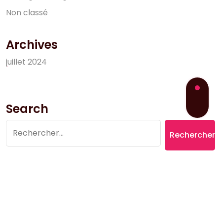
N
o
n
c
l
a
s
s
é
Archives
j
u
i
l
l
e
t
2
0
2
4
Search
Rechercher :