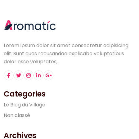
Lorem ipsum dolor sit amet consectetur adipisicing
elit. Sunt quas recusandae explicabo voluptatibus
dolor esse voluptates,.
Categories
L
e
B
l
o
g
d
u
V
i
l
l
a
g
e
N
o
n
c
l
a
s
s
é
Archives