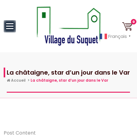
au
contenu
0
Français
▼
Cannes la Croisette à ses pieds!
La châtaigne, star d’un jour dans le Var
Accueil
>
La châtaigne, star d’un jour dans le Var
Post Content